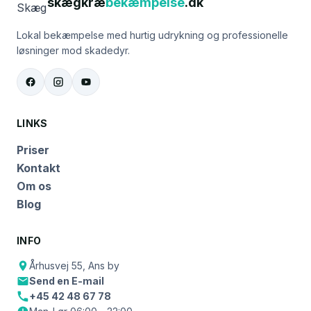
skægkræ
bekæmpelse
.dk
Lokal bekæmpelse med hurtig udrykning og professionelle
løsninger mod skadedyr.
LINKS
Priser
Kontakt
Om os
Blog
INFO
Århusvej 55, Ans by
Send en E-mail
+45 42 48 67 78