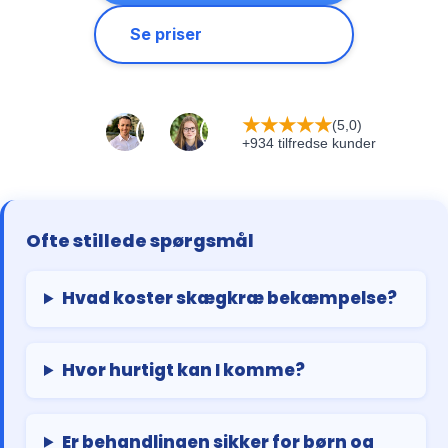
Se priser
★
★
★
★
★
(5,0)
+934 tilfredse kunder
Ofte stillede spørgsmål
Hvad koster skægkræ bekæmpelse?
Hvor hurtigt kan I komme?
Er behandlingen sikker for børn og