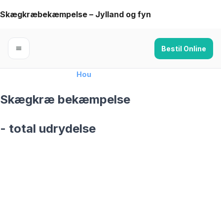
Skip
Skægkræbekæmpelse – Jylland og fyn
to
content
Bestil Online
Forside
›
Skægkræ
›
Hou
Skægkræ bekæmpelse
- total udrydelse
skægkræ­bekæmpelse fra 925 kr
Hou
og omegn
99,9% Total udryddelse