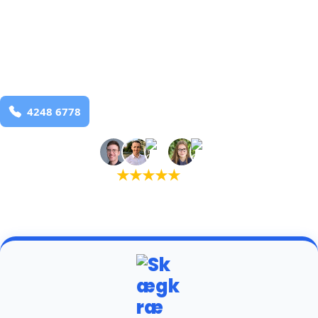
bekæmpelse fra 925 kr
Hou
og omegn
99,9% Total udryddelse
Bestil online
★
★
★
★
★
(5,0)
+934 tilfredse kunder