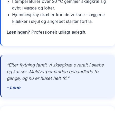
I temperaturer over 20 °C gemmer skægkræ sig
dybt i vægge og lofter.
Hjemmespray dræber kun de voksne – æggene
klækker i skjul og angrebet starter forfra.
Løsningen?
Professionelt udlagt ædegift.
“Efter flytning fandt vi skægkræ overalt i skabe
og kasser. Muldvarpemanden behandlede to
gange, og nu er huset helt fri.”
– Lene