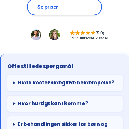
Se priser
★
★
★
★
★
(5,0)
+934 tilfredse kunder
Ofte stillede spørgsmål
Hvad koster skægkræ bekæmpelse?
Hvor hurtigt kan I komme?
Er behandlingen sikker for børn og