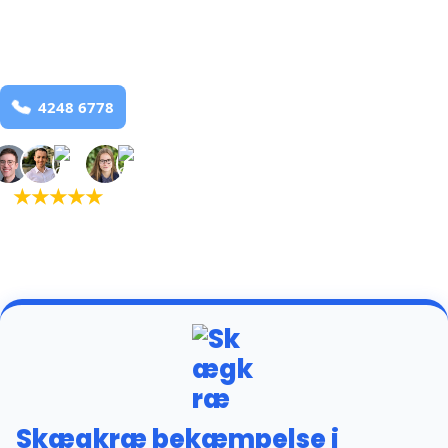
Hvalpsund
og omegn
99,9% Total udryddelse
Bestil online
★
★
★
★
★
(5,0)
+934 tilfredse
kunder
Skægkræ bekæmpelse i