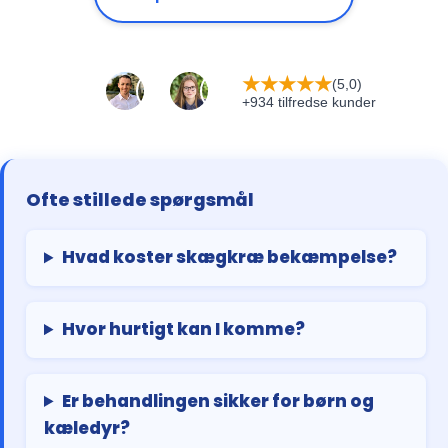
★
★
★
★
★
(5,0)
+934 tilfredse kunder
Ofte stillede spørgsmål
Hvad koster skægkræ bekæmpelse?
Hvor hurtigt kan I komme?
Er behandlingen sikker for børn og
kæledyr?