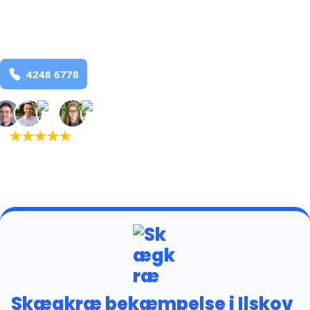
Ilskov
og omegn
99,9% Total udryddelse
Bestil online
★
★
★
★
★
(5,0)
+934 tilfredse
kunder
Skægkræ bekæmpelse i Ilskov