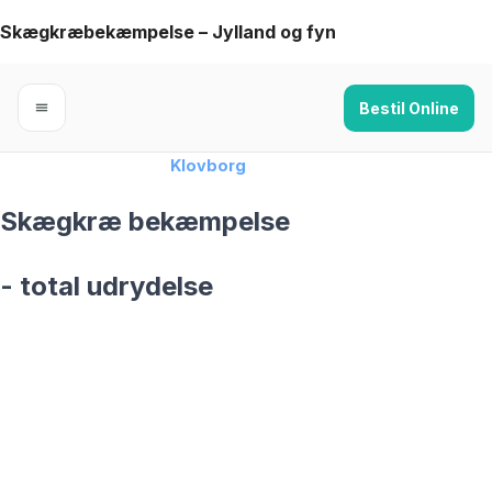
Skip
Skægkræbekæmpelse – Jylland og fyn
to
content
Bestil Online
Forside
›
Skægkræ
›
Klovborg
Skægkræ bekæmpelse
- total udrydelse
skægkræ­bekæmpelse fra 925 kr
Klovborg
og omegn
99,9% Total udryddelse