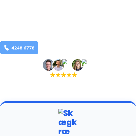
bekæmpelse fra 925 kr
Klovborg
og omegn
99,9% Total udryddelse
Bestil online
★
★
★
★
★
(5,0)
+934 tilfredse kunder