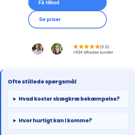
Få tilbud
Se priser
★
★
★
★
★
(5,0)
+934 tilfredse kunder
Ofte stillede spørgsmål
Hvad koster skægkræ bekæmpelse?
Hvor hurtigt kan I komme?