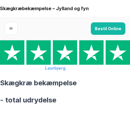
Skip
Skægkræbekæmpelse – Jylland og fyn
to
content
Bestil Online
Forside
›
Skægkræ
›
Laurbjerg
Skægkræ bekæmpelse
- total udrydelse
skægkræ­bekæmpelse fra 925 kr