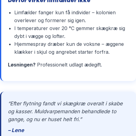
Derfor virker limfælder ikke
Limfælder fanger kun få individer – kolonien
overlever og formerer sig igen.
I temperaturer over 20 °C gemmer skægkræ sig
dybt i vægge og lofter.
Hjemmespray dræber kun de voksne – æggene
klækker i skjul og angrebet starter forfra.
Løsningen?
Professionelt udlagt ædegift.
“Efter flytning fandt vi skægkræ overalt i skabe
og kasser. Muldvarpemanden behandlede to
gange, og nu er huset helt fri.”
– Lene