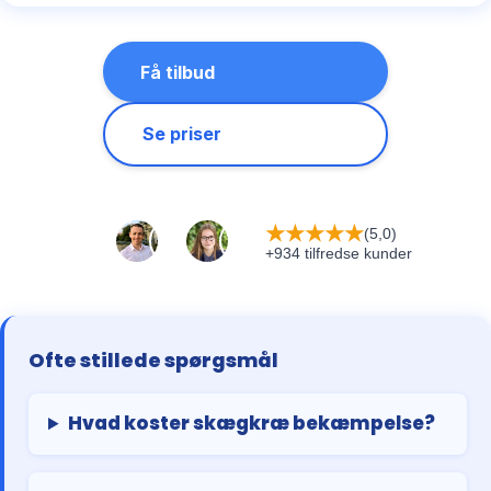
Få tilbud
Se priser
★
★
★
★
★
(5,0)
+934 tilfredse kunder
Ofte stillede spørgsmål
Hvad koster skægkræ bekæmpelse?