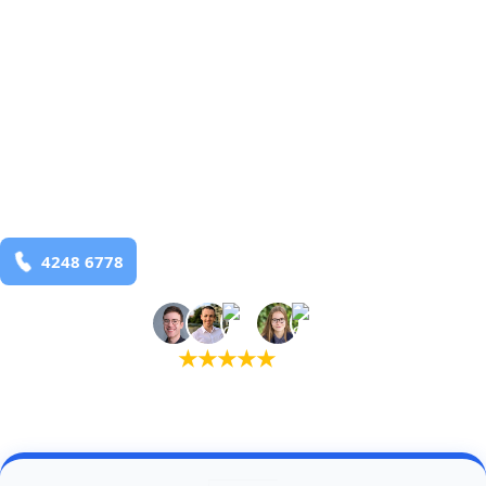
Laurbjerg
og omegn
99,9% Total udryddelse
bekæmpelse fra 925 kr
Laurbjerg
og omegn
99,9% Total udryddelse
Bestil online
★
★
★
★
★
(5,0)
+934 tilfredse kunder