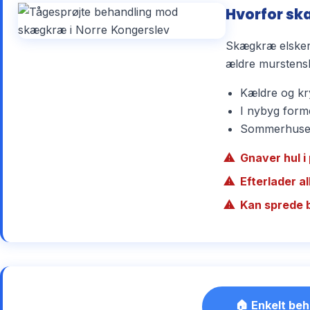
Hvorfor sk
Skægkræ elsker 
ældre murstensh
Kældre og kry
I nybyg forme
Sommerhuse r
Gnaver hul i 
Efterlader a
Kan sprede 
🏠 Enkelt beh