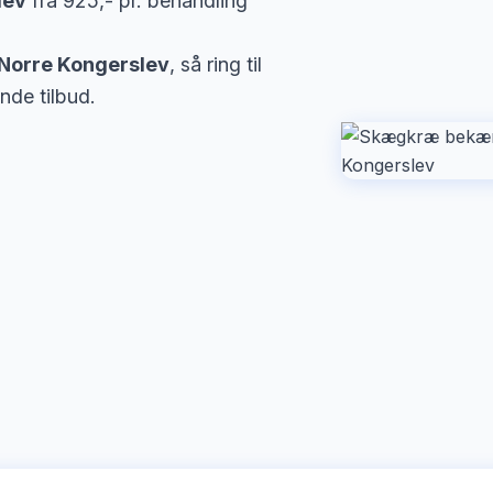
lev
fra 925,- pr. behandling
Norre Kongerslev
, så ring til
nde tilbud.