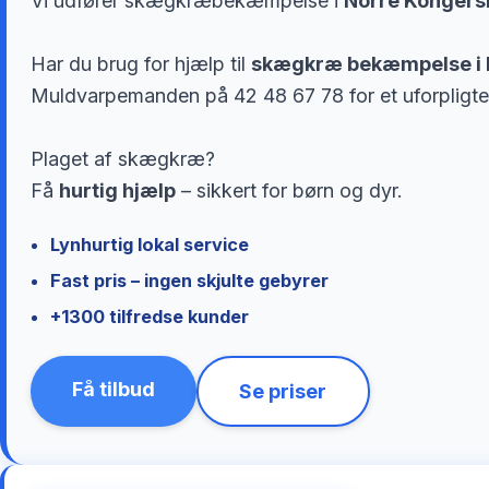
Vi udfører skægkræbekæmpelse i
Norre Kongers
Har du brug for hjælp til
skægkræ bekæmpelse i 
Muldvarpemanden på 42 48 67 78 for et uforpligte
Plaget af skægkræ?
Få
hurtig hjælp
– sikkert for børn og dyr.
Lynhurtig lokal service
Fast pris – ingen skjulte gebyrer
+1300 tilfredse kunder
Få tilbud
Se priser