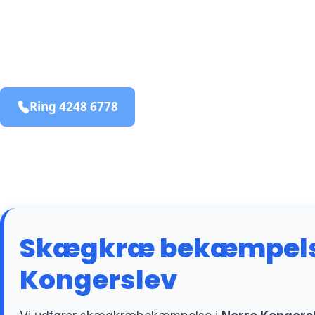
bekæmpelse fra 925 kr
Norre Kongerslev
og omegn
99,9% Total udryddelse
Ring 4248 6778
Bestil online
Skægkræ bekæmpelse
Kongerslev