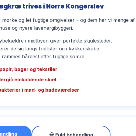
ægkræ trives i Norre Kongerslev
mørke og let fugtige omgivelser – og dem har vi mange af
use og nyere lavenergibyggeri.
bekældre i midtbyen giver perfekte skjulesteder.
rer de sig langs fodlister og i køkkenskabe.
ammes hårdest efter fugtige somre.
papir, bøger og tekstiler
llergifremkaldende skæl
bakterier i mad- og badeværelser
andling
💀 Fuld behandling