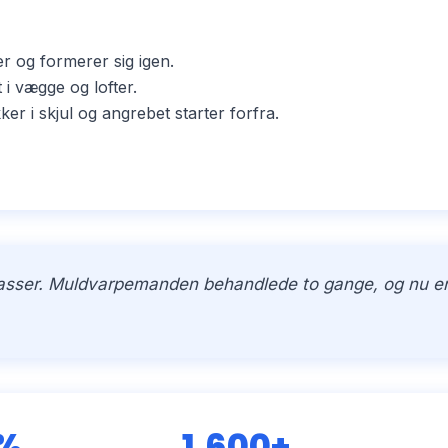
er og formerer sig igen.
i vægge og lofter.
i skjul og angrebet starter forfra.
kasser. Muldvarpemanden behandlede to gange, og nu er h
 %
1.600+