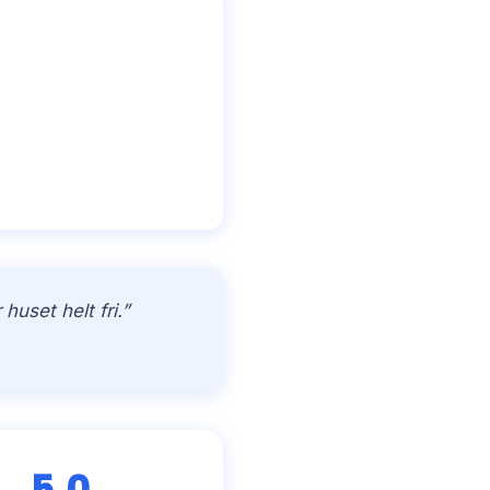
uset helt fri.”
5,0