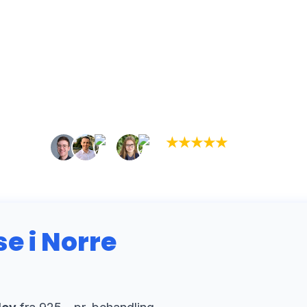
★
★
★
★
★
(5,0)
+934 tilfredse kunder
 i Norre