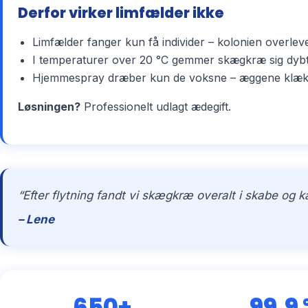
Derfor virker limfælder ikke
Limfælder fanger kun få individer – kolonien overlev
I temperaturer over 20 °C gemmer skægkræ sig dybt 
Hjemmespray dræber kun de voksne – æggene klækker 
Løsningen?
Professionelt udlagt ædegift.
“Efter flytning fandt vi skægkræ overalt i skabe og 
– Lene
650+
99,9