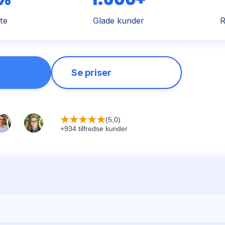
te
Glade kunder
R
Se priser
★
★
★
★
★
(5,0)
+934 tilfredse kunder