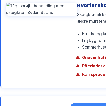
Hvorfor sk
Skægkræ elsker
ældre murstens
Kældre og kr
I nybyg form
Sommerhuse 
Gnaver hul i
Efterlader 
Kan sprede 