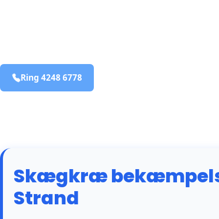
bekæmpelse fra 925 kr
Seden Strand
og omegn
99,9% Total udryddelse
Ring 4248 6778
Bestil online
Skægkræ bekæmpelse
Strand