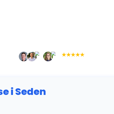
★
★
★
★
★
(5,0)
+934 tilfredse kunder
 i Seden