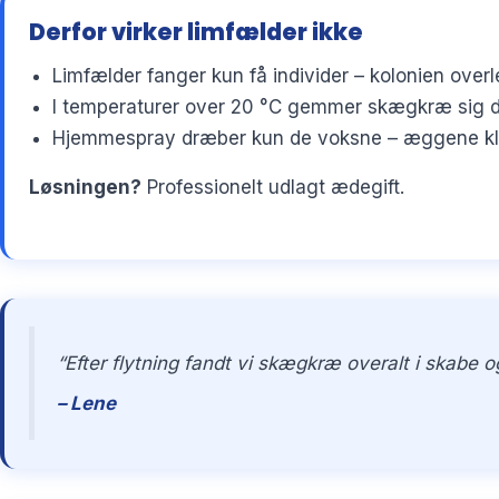
Derfor virker limfælder ikke
Limfælder fanger kun få individer – kolonien overl
I temperaturer over 20 °C gemmer skægkræ sig dy
Hjemmespray dræber kun de voksne – æggene klækk
Løsningen?
Professionelt udlagt ædegift.
“Efter flytning fandt vi skægkræ overalt i skabe
– Lene