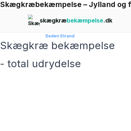
Skægkræbekæmpelse – Jylland og 
Skip
to
skægkræ
bekæmpelse
.dk
content
Forside
›
Skægkræ
›
Seden Strand
Skægkræ bekæmpelse
- total udrydelse
skægkræ­bekæmpelse fra 925 kr
Seden Strand
og omegn
99,9% Total udryddelse