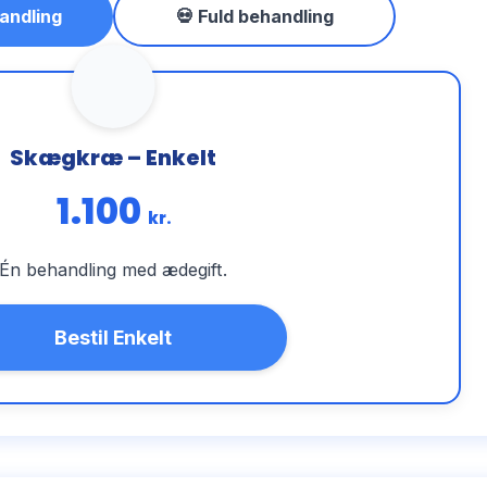
andling
💀 Fuld behandling
Skægkræ – Enkelt
1.100
kr.
Én behandling med ædegift.
Bestil Enkelt