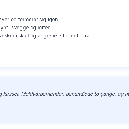
ever og formerer sig igen.
bt i vægge og lofter.
er i skjul og angrebet starter forfra.
 og kasser. Muldvarpemanden behandlede to gange, og nu e