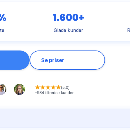
 %
1.600+
te
Glade kunder
R
Se priser
★
★
★
★
★
(5,0)
+934 tilfredse kunder