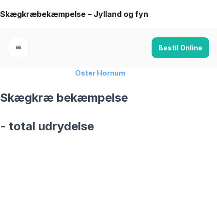
Skip
Skægkræbekæmpelse – Jylland og fyn
to
content
Bestil Online
Forside
›
Skægkræ
›
Oster Hornum
Skægkræ bekæmpelse
- total udrydelse
skægkræ­bekæmpelse fra 925 kr
Oster Hornum
og omegn
99,9% Total udryddelse