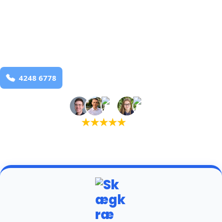
bekæmpelse fra 925 kr
Oster Hornum
og omegn
99,9% Total udryddelse
Bestil online
★
★
★
★
★
(5,0)
+934 tilfredse kunder