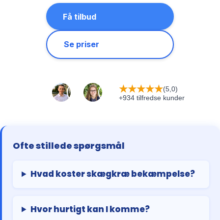
Få tilbud
Se priser
★
★
★
★
★
(5,0)
+934 tilfredse kunder
Ofte stillede spørgsmål
Hvad koster skægkræ bekæmpelse?
Hvor hurtigt kan I komme?