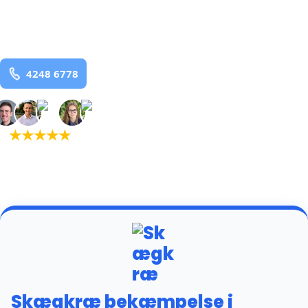
Præstbro
og omegn
99,9% Total udryddelse
Bestil online
★
★
★
★
★
(5,0)
+934 tilfredse
kunder
Skægkræ bekæmpelse i