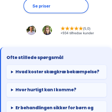
Se priser
★
★
★
★
★
(5,0)
+934 tilfredse kunder
Ofte stillede spørgsmål
Hvad koster skægkræ bekæmpelse?
Hvor hurtigt kan I komme?
Er behandlingen sikker for børn og