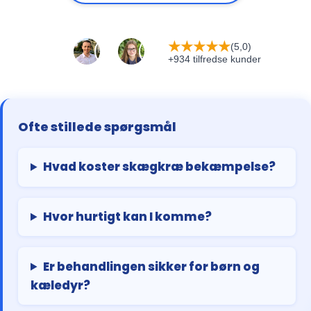
★
★
★
★
★
(5,0)
+934 tilfredse kunder
Ofte stillede spørgsmål
Hvad koster skægkræ bekæmpelse?
Hvor hurtigt kan I komme?
Er behandlingen sikker for børn og
kæledyr?