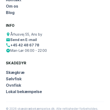
Om os
Blog
INFO
Århusvej 55, Ans by
Send en E-mail
+45 42 48 67 78
Man-Lør 06:00 - 22:00
SKADEDYR
Skægkræ
Sølvfisk
Ovnfisk
Lokal bekæmpelse
© 2026 skægkræbekæmpelse.dk. Alle rettigheder forbeholdes.