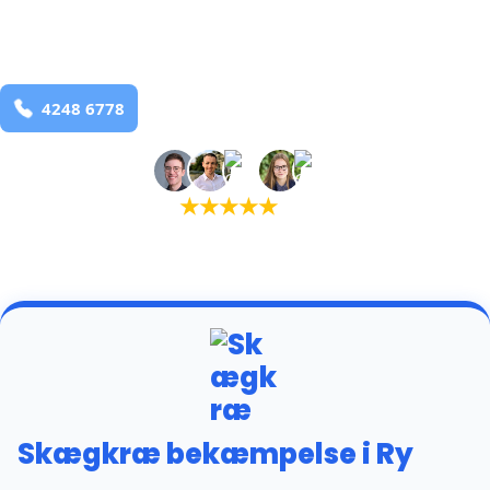
Ry
og omegn
99,9% Total udryddelse
Bestil online
★
★
★
★
★
(5,0)
+934 tilfredse kunder
Skægkræ bekæmpelse i Ry