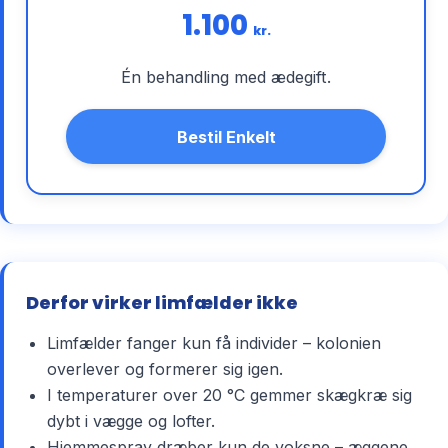
1.100
kr.
Én behandling med ædegift.
Bestil Enkelt
Derfor virker limfælder ikke
Limfælder fanger kun få individer – kolonien
overlever og formerer sig igen.
I temperaturer over 20 °C gemmer skægkræ sig
dybt i vægge og lofter.
Hjemmespray dræber kun de voksne – æggene