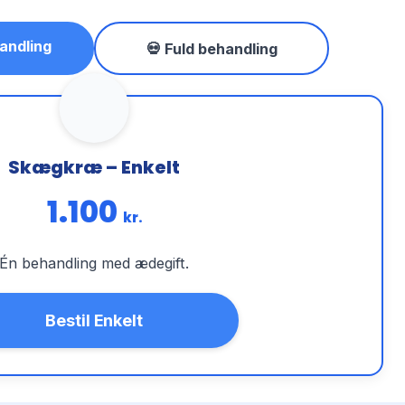
andling
💀 Fuld behandling
Skægkræ – Enkelt
1.100
kr.
Én behandling med ædegift.
Bestil Enkelt