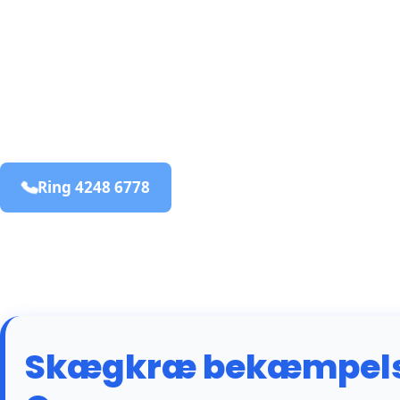
bekæmpelse fra 925 kr
Sonder Omme
og omegn
99,9% Total udryddelse
Ring 4248 6778
Bestil online
Skægkræ bekæmpelse