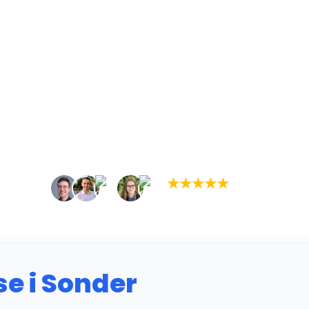
★
★
★
★
★
(5,0)
+934 tilfredse kunder
 i Sonder