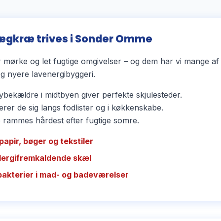
ægkræ trives i Sonder Omme
mørke og let fugtige omgivelser – og dem har vi mange a
 nyere lavenergibyggeri.
bekældre i midtbyen giver perfekte skjulesteder.
rer de sig langs fodlister og i køkkenskabe.
ammes hårdest efter fugtige somre.
papir, bøger og tekstiler
llergifremkaldende skæl
bakterier i mad- og badeværelser