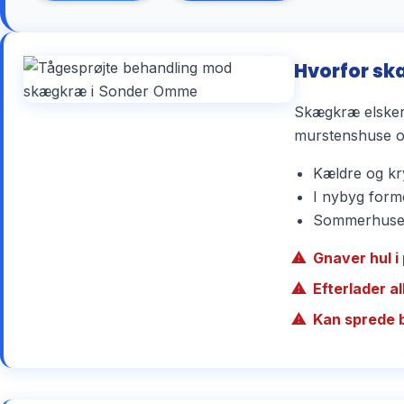
Hvorfor sk
Skægkræ elsker 
murstenshuse og
Kældre og kry
I nybyg forme
Sommerhuse r
Gnaver hul i 
Efterlader a
Kan sprede 