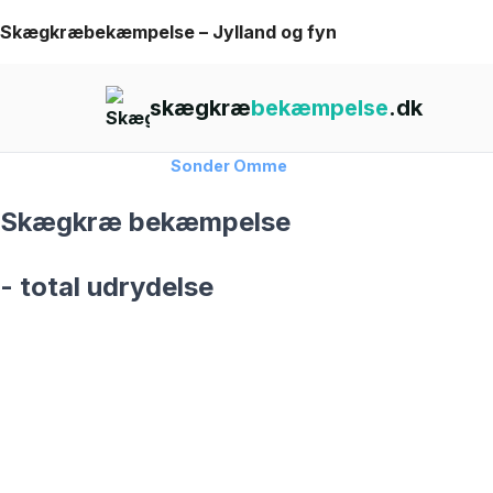
Skip
Skægkræbekæmpelse – Jylland og fyn
to
content
skægkræ
bekæmpelse
.dk
Forside
›
Skægkræ
›
Sonder Omme
Skægkræ bekæmpelse
- total udrydelse
skægkræ­bekæmpelse fra 925 kr
Sonder Omme
og omegn
99,9% Total udryddelse