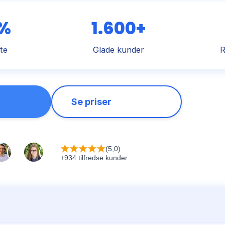
 %
1.600+
te
Glade kunder
R
Se priser
★
★
★
★
★
(5,0)
+934 tilfredse kunder