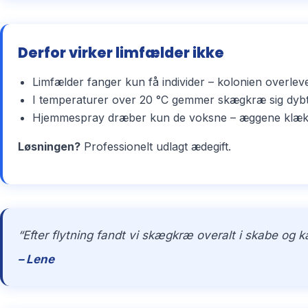
Derfor virker limfælder ikke
Limfælder fanger kun få individer – kolonien overlev
I temperaturer over 20 °C gemmer skægkræ sig dybt 
Hjemmespray dræber kun de voksne – æggene klækker 
Løsningen?
Professionelt udlagt ædegift.
“Efter flytning fandt vi skægkræ overalt i skabe og 
– Lene