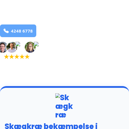
Studsgard
og omegn
99,9% Total udryddelse
Bestil online
★
★
★
★
★
(5,0)
+934 tilfredse
kunder
Skægkræ bekæmpelse i