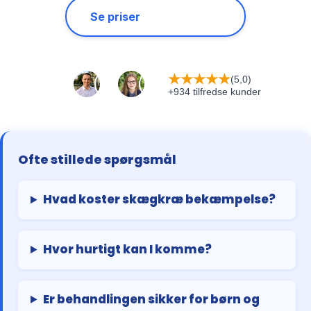
Se priser
★
★
★
★
★
(5,0)
+934 tilfredse kunder
Ofte stillede spørgsmål
Hvad koster skægkræ bekæmpelse?
Hvor hurtigt kan I komme?
Er behandlingen sikker for børn og