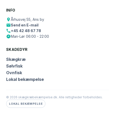
INFO
Århusvej 55, Ans by
Send en E-mail
+45 42 48 67 78
Man-Lør 06:00 - 22:00
SKADEDYR
Skægkræ
Sølvfisk
Ovnfisk
Lokal bekæmpelse
© 2026 skægkræbekæmpelse.dk. Alle rettigheder forbeholdes.
LOKAL BEKÆMPELSE