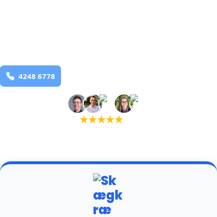
bekæmpelse fra 925 kr
Tapdrup
og omegn
99,9% Total udryddelse
Bestil online
★
★
★
★
★
(5,0)
+934 tilfredse kunder