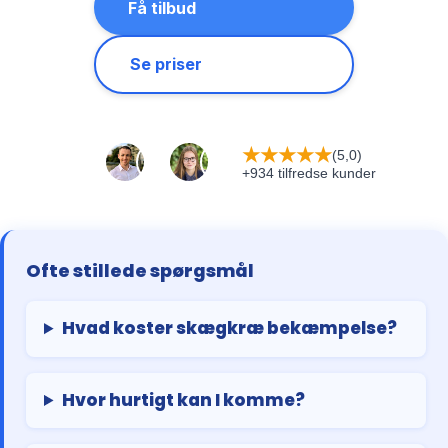
Få tilbud
Se priser
★
★
★
★
★
(5,0)
+934 tilfredse kunder
Ofte stillede spørgsmål
Hvad koster skægkræ bekæmpelse?
Hvor hurtigt kan I komme?