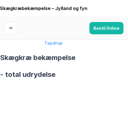
Skip
Skægkræbekæmpelse – Jylland og fyn
to
content
Bestil Online
Forside
›
Skægkræ
›
Tapdrup
Skægkræ bekæmpelse
- total udrydelse
skægkræ­bekæmpelse fra 925 kr
Tapdrup
og omegn
99,9% Total udryddelse