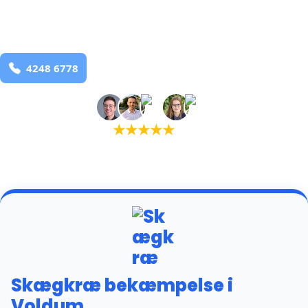
Voldum
og omegn
99,9% Total udryddelse
Bestil online
★
★
★
★
★
(5,0)
+934 tilfredse kunder
Skægkræ bekæmpelse i
Voldum