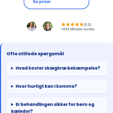
Se priser
★
★
★
★
★
(5,0)
+934 tilfredse kunder
Ofte stillede spørgsmål
Hvad koster skægkræ bekæmpelse?
Hvor hurtigt kan I komme?
Er behandlingen sikker for børn og
kæledyr?