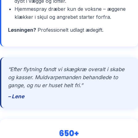
dybt i vægge og lofter.
Hjemmespray dræber kun de voksne – æggene
klækker i skjul og angrebet starter forfra.
Løsningen?
Professionelt udlagt ædegift.
“Efter flytning fandt vi skægkræ overalt i skabe
og kasser. Muldvarpemanden behandlede to
gange, og nu er huset helt fri.”
– Lene
650+