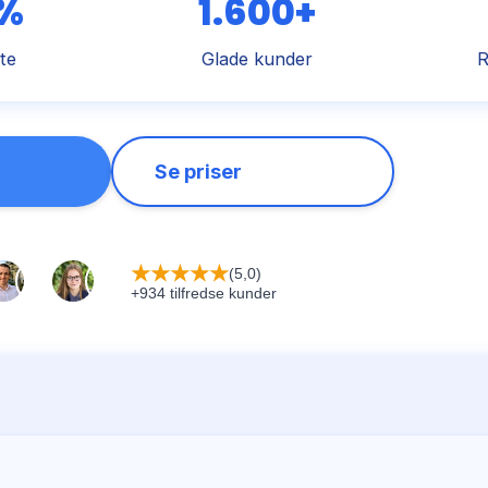
 %
1.600+
te
Glade kunder
R
Se priser
★
★
★
★
★
(5,0)
+934 tilfredse kunder