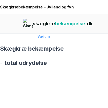
Skip
Skægkræbekæmpelse – Jylland og fyn
to
content
skægkræ
bekæmpelse
.dk
Forside
›
Skægkræ
›
Vadum
Skægkræ bekæmpelse
- total udrydelse
skægkræ­bekæmpelse fra 925 kr
Vadum
og omegn
99,9% Total udryddelse