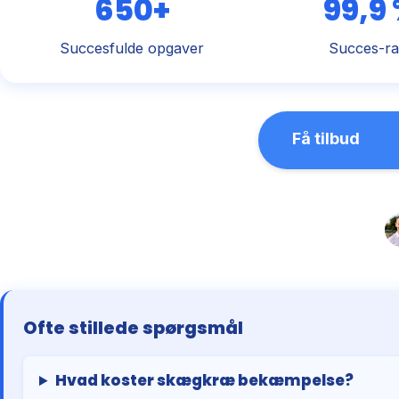
650+
99,9
Succesfulde opgaver
Succes-ra
Få tilbud
Ofte stillede spørgsmål
Hvad koster skægkræ bekæmpelse?