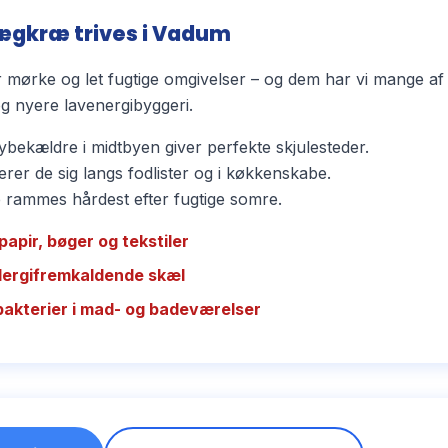
ægkræ trives i Vadum
mørke og let fugtige omgivelser – og dem har vi mange af
 nyere lavenergibyggeri.
bekældre i midtbyen giver perfekte skjulesteder.
rer de sig langs fodlister og i køkkenskabe.
ammes hårdest efter fugtige somre.
papir, bøger og tekstiler
llergifremkaldende skæl
bakterier i mad- og badeværelser