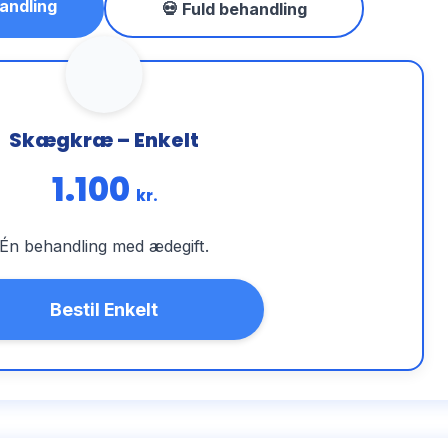
andling
💀 Fuld behandling
Skægkræ – Enkelt
1.100
kr.
Én behandling med ædegift.
Bestil Enkelt