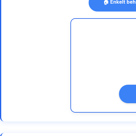
🏠 Enkelt beh