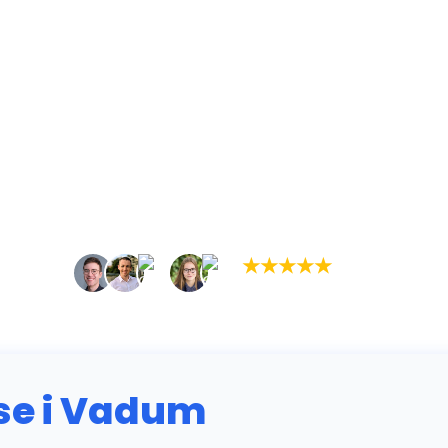
★
★
★
★
★
(5,0)
+934 tilfredse kunder
e i Vadum