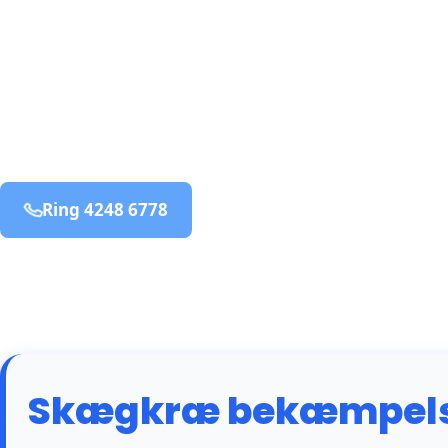
bekæmpelse fra 925 kr
Vadum
og omegn
99,9% Total udryddelse
Ring 4248 6778
Bestil online
Skægkræ bekæmpels