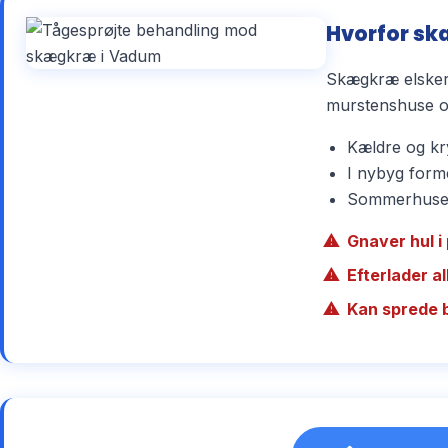
Hvorfor sk
Skægkræ elsker 
murstenshuse og
Kældre og kry
I nybyg forme
Sommerhuse r
Gnaver hul i 
Efterlader a
Kan sprede 