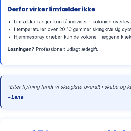
Derfor virker limfælder ikke
Limfælder fanger kun få individer – kolonien overlev
I temperaturer over 20 °C gemmer skægkræ sig dybt 
Hjemmespray dræber kun de voksne – æggene klækker 
Løsningen?
Professionelt udlagt ædegift.
“Efter flytning fandt vi skægkræ overalt i skabe og 
– Lene