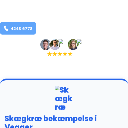
Vegger
og omegn
99,9% Total udryddelse
Bestil online
★
★
★
★
★
(5,0)
+934 tilfredse kunder
Skægkræ bekæmpelse i
Vegger