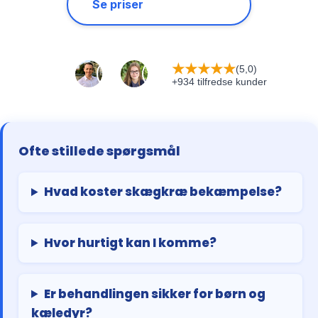
Se priser
★
★
★
★
★
(5,0)
+934 tilfredse kunder
Ofte stillede spørgsmål
Hvad koster skægkræ bekæmpelse?
Hvor hurtigt kan I komme?
Er behandlingen sikker for børn og
kæledyr?