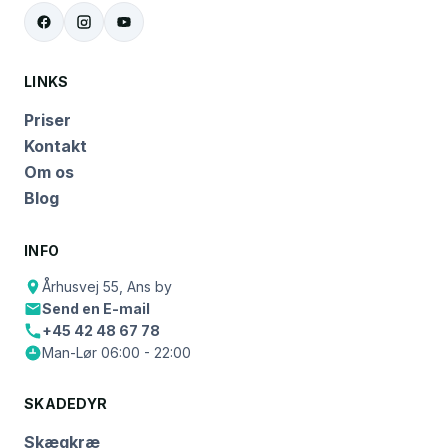
LINKS
Priser
Kontakt
Om os
Blog
INFO
Århusvej 55, Ans by
Send en E-mail
+45 42 48 67 78
Man-Lør 06:00 - 22:00
SKADEDYR
Skægkræ