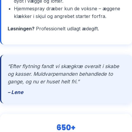
dybt i vægge og lofter.
Hjemmespray dræber kun de voksne – æggene
klækker i skjul og angrebet starter forfra.
Løsningen?
Professionelt udlagt ædegift.
“Efter flytning fandt vi skægkræ overalt i skabe
og kasser. Muldvarpemanden behandlede to
gange, og nu er huset helt fri.”
– Lene
650+