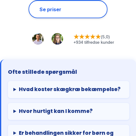
Se priser
★
★
★
★
★
(5,0)
+934 tilfredse kunder
Ofte stillede spørgsmål
Hvad koster skægkræ bekæmpelse?
Hvor hurtigt kan I komme?
Er behandlingen sikker for børn og