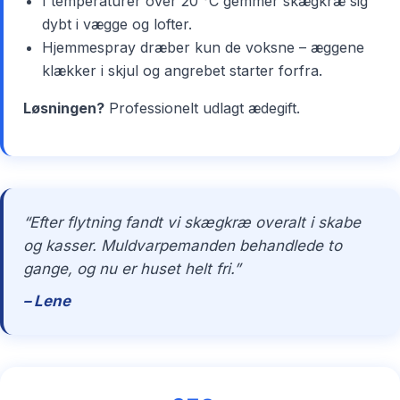
I temperaturer over 20 °C gemmer skægkræ sig
dybt i vægge og lofter.
Hjemmespray dræber kun de voksne – æggene
klækker i skjul og angrebet starter forfra.
Løsningen?
Professionelt udlagt ædegift.
“Efter flytning fandt vi skægkræ overalt i skabe
og kasser. Muldvarpemanden behandlede to
gange, og nu er huset helt fri.”
– Lene