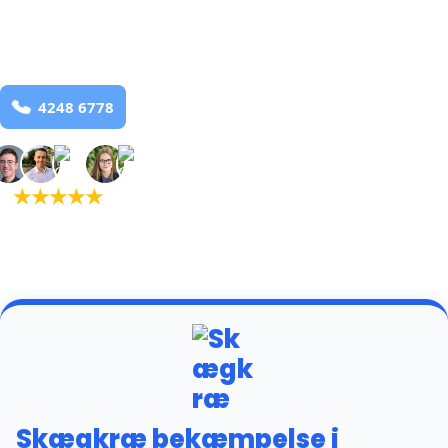
Baring
og omegn
99,9% Total udryddelse
Bestil online
★
★
★
★
★
(5,0)
+934 tilfredse
kunder
Skægkræ bekæmpelse i