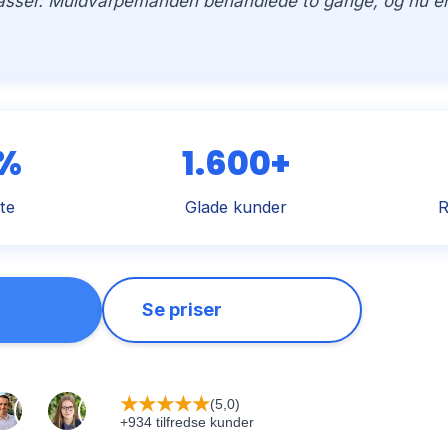
kasser. Muldvarpemanden behandlede to gange, og nu er h
 %
1.600+
te
Glade kunder
R
Se priser
★
★
★
★
★
(5,0)
+934 tilfredse kunder