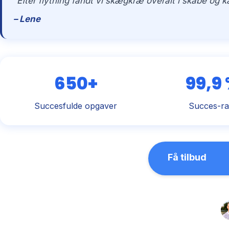
“Efter flytning fandt vi skægkræ overalt i skabe og 
– Lene
650+
99,9
Succesfulde opgaver
Succes-ra
Få tilbud