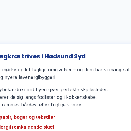
ægkræ trives i Hadsund Syd
mørke og let fugtige omgivelser – og dem har vi mange af
 nyere lavenergibyggeri.
bekældre i midtbyen giver perfekte skjulesteder.
rer de sig langs fodlister og i køkkenskabe.
ammes hårdest efter fugtige somre.
papir, bøger og tekstiler
llergifremkaldende skæl