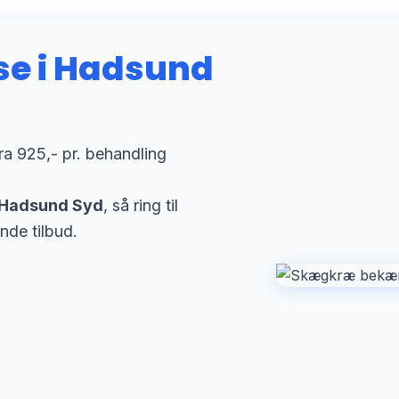
e i Hadsund
ra 925,- pr. behandling
 Hadsund Syd
, så ring til
nde tilbud.