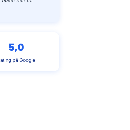
uset helt fri.”
5,0
ating på Google