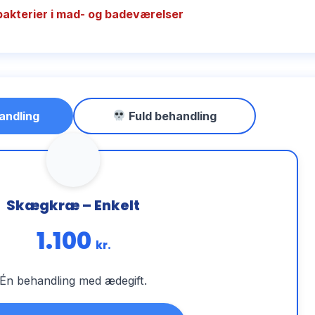
bakterier i mad- og badeværelser
andling
Fuld behandling
Skægkræ – Enkelt
1.100
kr.
Én behandling med ædegift.