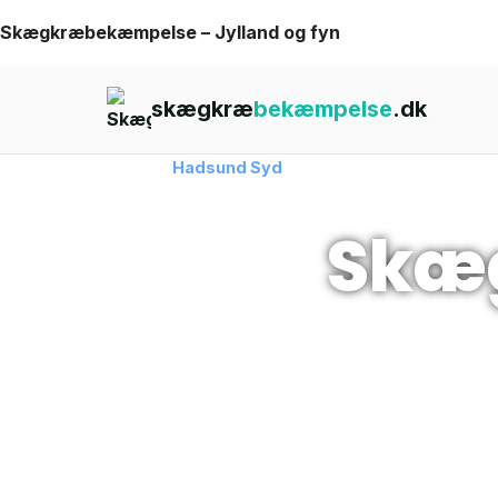
Skip
Skægkræbekæmpelse – Jylland og fyn
to
content
skægkræ
bekæmpelse
.dk
Forside
›
Skægkræ
›
Hadsund Syd
Skæ