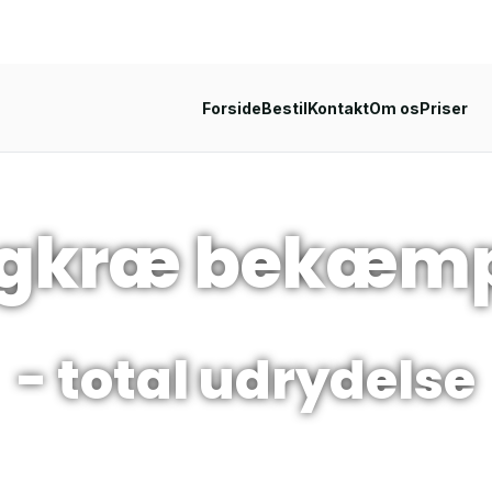
Forside
Bestil
Kontakt
Om os
Priser
gkræ bekæmp
- total udrydelse