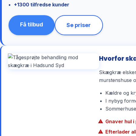
+1300 tilfredse kunder
Få tilbud
Se priser
Hvorfor sk
Skægkræ elsker 
murstenshuse og
Kældre og kry
I nybyg forme
Sommerhuse r
Gnaver hul i 
Efterlader a