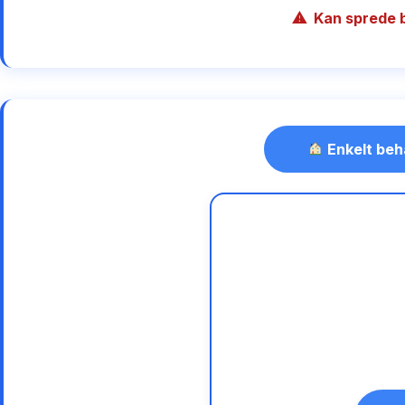
Kan sprede 
Enkelt beh