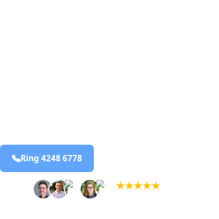
skægkræ­bekæmpelse fra 925 kr
Hadsund Syd
og omegn
99,9% Total udryddelse
bekæmpelse fra 925 kr
Hadsund Syd
og omegn
99,9% Total udryddelse
Ring 4248 6778
Bestil online
★
★
★
★
★
(5,0)
+934 tilfredse kunder