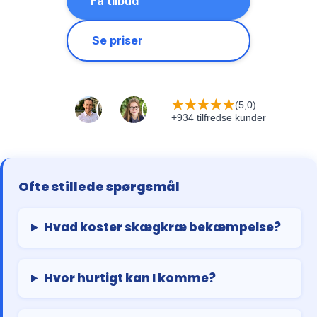
Få tilbud
Se priser
★
★
★
★
★
(5,0)
+934 tilfredse kunder
Ofte stillede spørgsmål
Hvad koster skægkræ bekæmpelse?
Hvor hurtigt kan I komme?