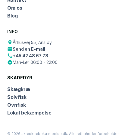
Om os
Blog
INFO
Århusvej 55, Ans by
Send en E-mail
+45 42 48 67 78
Man-Lør 06:00 - 22:00
SKADEDYR
Skægkræ
Sølvfisk
Ovnfisk
Lokal bekæmpelse
© 2026 skægkræbekæmpelse.dk. Alle rettigheder forbeholdes.