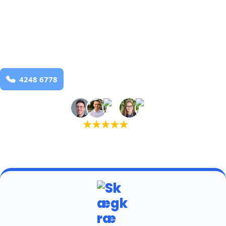
bekæmpelse fra 925 kr
Harlev
og omegn
99,9% Total udryddelse
Bestil online
★
★
★
★
★
(5,0)
+934 tilfredse kunder