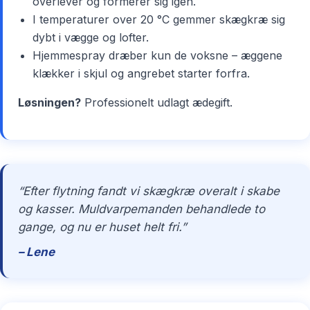
overlever og formerer sig igen.
I temperaturer over 20 °C gemmer skægkræ sig
dybt i vægge og lofter.
Hjemmespray dræber kun de voksne – æggene
klækker i skjul og angrebet starter forfra.
Løsningen?
Professionelt udlagt ædegift.
“Efter flytning fandt vi skægkræ overalt i skabe
og kasser. Muldvarpemanden behandlede to
gange, og nu er huset helt fri.”
– Lene