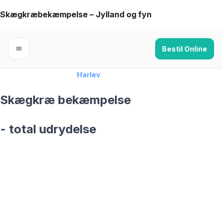
Skip
Skægkræbekæmpelse – Jylland og fyn
to
content
Bestil Online
Forside
›
Skægkræ
›
Harlev
Skægkræ bekæmpelse
- total udrydelse
skægkræ­bekæmpelse fra 925 kr
Harlev
og omegn
99,9% Total udryddelse