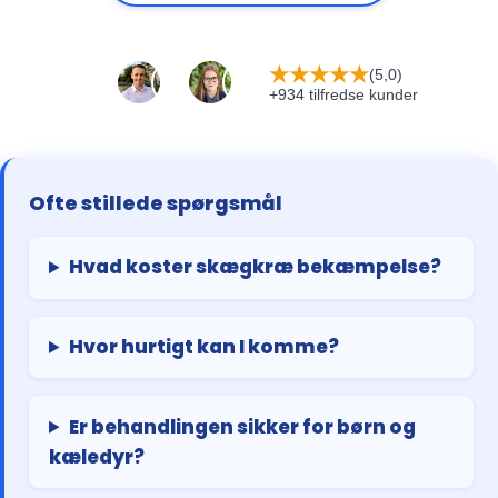
★
★
★
★
★
(5,0)
+934 tilfredse kunder
Ofte stillede spørgsmål
Hvad koster skægkræ bekæmpelse?
Hvor hurtigt kan I komme?
Er behandlingen sikker for børn og
kæledyr?