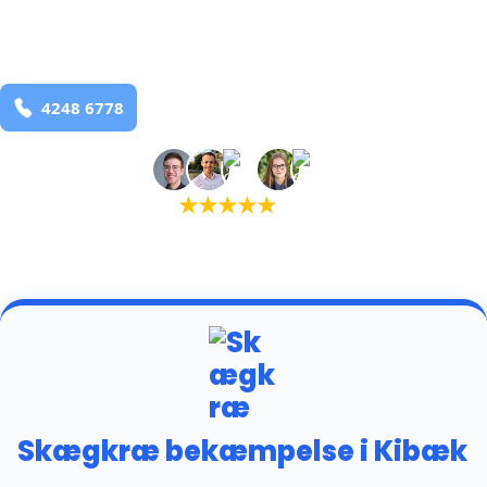
Kibæk
og omegn
99,9% Total udryddelse
Bestil online
★
★
★
★
★
(5,0)
+934 tilfredse kunder
Skægkræ bekæmpelse i Kibæk