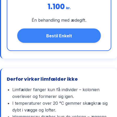
1.100
kr.
Én behandling med ædegift.
Bestil Enkelt
Derfor virker limfælder ikke
Limfælder fanger kun få individer – kolonien
overlever og formerer sig igen.
I temperaturer over 20 °C gemmer skægkræ sig
dybt i vægge og lofter.
Hjemmespray dræber kun de voksne – æggene