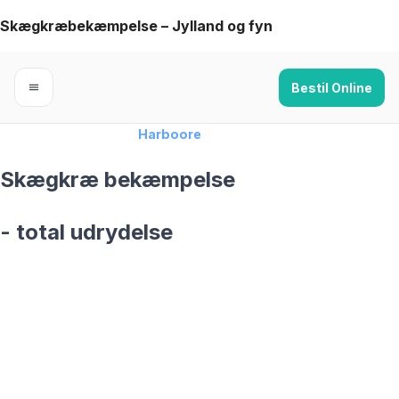
Skip
Skægkræbekæmpelse – Jylland og fyn
to
content
Bestil Online
Forside
›
Skægkræ
›
Harboore
Skægkræ bekæmpelse
- total udrydelse
skægkræ­bekæmpelse fra 925 kr
Harboore
og omegn
99,9% Total udryddelse