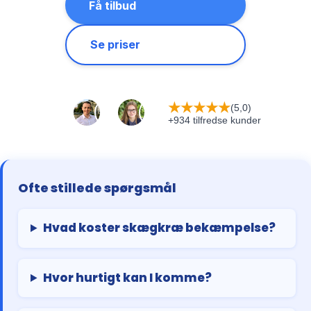
Få tilbud
Se priser
★
★
★
★
★
(5,0)
+934 tilfredse kunder
Ofte stillede spørgsmål
Hvad koster skægkræ bekæmpelse?
Hvor hurtigt kan I komme?