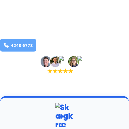
bekæmpelse fra 925 kr
Harboore
og omegn
99,9% Total udryddelse
Bestil online
★
★
★
★
★
(5,0)
+934 tilfredse kunder