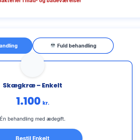
bakterier i mad- og badeværelser
andling
Fuld behandling
Skægkræ – Enkelt
1.100
kr.
Én behandling med ædegift.
Bestil Enkelt