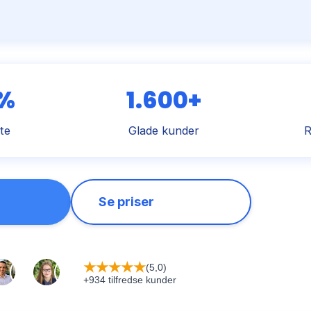
 %
1.600+
te
Glade kunder
R
Se priser
★
★
★
★
★
(5,0)
+934 tilfredse kunder