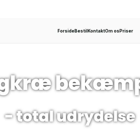
Forside
Bestil
Kontakt
Om os
Priser
gkræ bekæmp
- total udrydelse