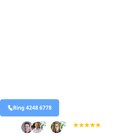
skægkræ­bekæmpelse fra 925 kr
Lasby
og omegn
99,9% Total udryddelse
bekæmpelse fra 925 kr
Lasby
og omegn
99,9% Total udryddelse
Ring 4248 6778
Bestil online
★
★
★
★
★
(5,0)
+934 tilfredse kunder