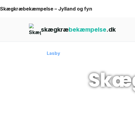
Skip
Skægkræbekæmpelse – Jylland og fyn
to
content
skægkræ
bekæmpelse
.dk
Forside
›
Skægkræ
›
Lasby
Skæ