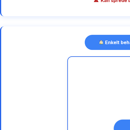
Kan sprede 
Enkelt beh