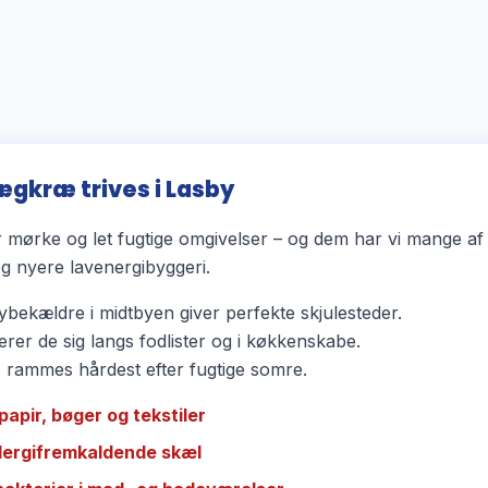
ægkræ trives i Lasby
mørke og let fugtige omgivelser – og dem har vi mange af 
 nyere lavenergibyggeri.
bekældre i midtbyen giver perfekte skjulesteder.
rer de sig langs fodlister og i køkkenskabe.
ammes hårdest efter fugtige somre.
papir, bøger og tekstiler
llergifremkaldende skæl