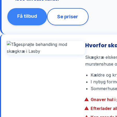
Få tilbud
Se priser
Hvorfor sk
Skægkræ elsker 
murstenshuse og
Kældre og kry
I nybyg forme
Sommerhuse r
Gnaver hul i 
Efterlader a