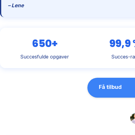
– Lene
650+
99,9
Succesfulde opgaver
Succes-ra
Få tilbud