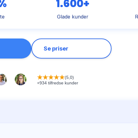
 %
1.600+
te
Glade kunder
R
Se priser
★
★
★
★
★
(5,0)
+934 tilfredse kunder