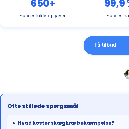
650+
99,9
Succesfulde opgaver
Succes-ra
Få tilbud
Ofte stillede spørgsmål
Hvad koster skægkræ bekæmpelse?