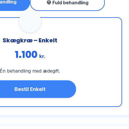
andling
💀 Fuld behandling
Skægkræ – Enkelt
1.100
kr.
Én behandling med ædegift.
Bestil Enkelt