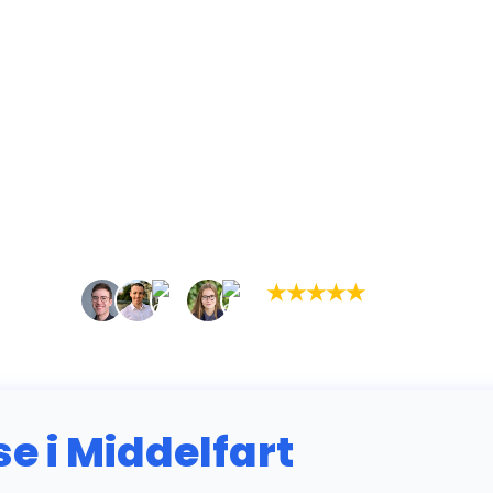
★
★
★
★
★
(5,0)
+934 tilfredse kunder
 i Middelfart