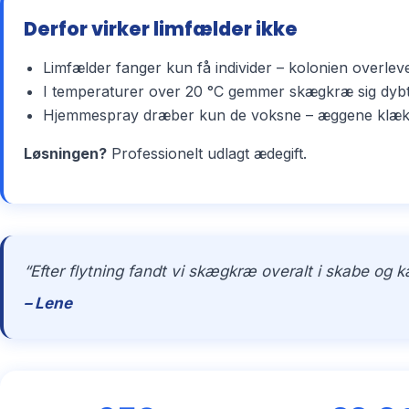
Derfor virker limfælder ikke
Limfælder fanger kun få individer – kolonien overlev
I temperaturer over 20 °C gemmer skægkræ sig dybt 
Hjemmespray dræber kun de voksne – æggene klækker 
Løsningen?
Professionelt udlagt ædegift.
“Efter flytning fandt vi skægkræ overalt i skabe og 
– Lene