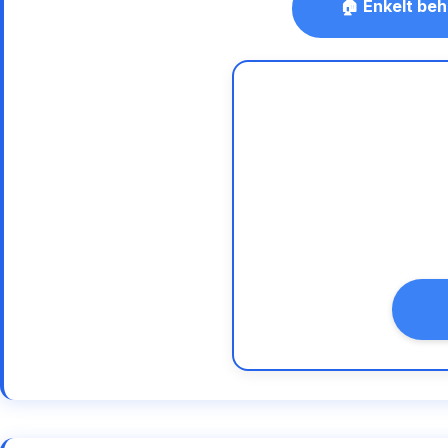
🏠 Enkelt beh