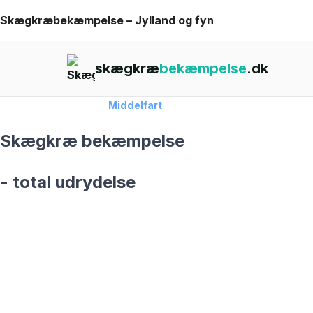
Skip
Skægkræbekæmpelse – Jylland og fyn
to
content
skægkræ
bekæmpelse
.dk
Forside
›
Skægkræ
›
Middelfart
Skægkræ bekæmpelse
- total udrydelse
skægkræ­bekæmpelse fra 925 kr
Middelfart
og omegn
99,9% Total udryddelse