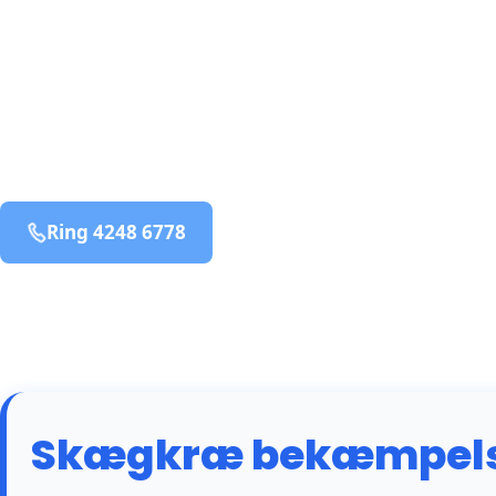
bekæmpelse fra 925 kr
Middelfart
og omegn
99,9% Total udryddelse
Ring 4248 6778
Bestil online
Skægkræ bekæmpelse