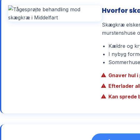
Hvorfor sk
Skægkræ elsker 
murstenshuse og
Kældre og kry
I nybyg forme
Sommerhuse r
Gnaver hul i 
Efterlader a
Kan sprede 