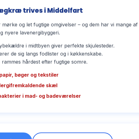
ægkræ trives i Middelfart
mørke og let fugtige omgivelser – og dem har vi mange af 
 nyere lavenergibyggeri.
bekældre i midtbyen giver perfekte skjulesteder.
rer de sig langs fodlister og i køkkenskabe.
ammes hårdest efter fugtige somre.
papir, bøger og tekstiler
llergifremkaldende skæl
bakterier i mad- og badeværelser