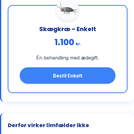
Skægkræ – Enkelt
1.100
kr.
Én behandling med ædegift.
Bestil Enkelt
Derfor virker limfælder ikke