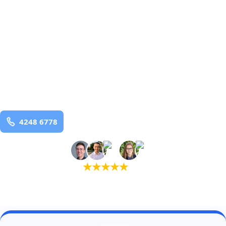
Rebild
og omegn
99,9% Total udryddelse
bekæmpelse fra 925 kr
Rebild
og omegn
99,9% Total udryddelse
Bestil online
★
★
★
★
★
(5,0)
+934 tilfredse kunder