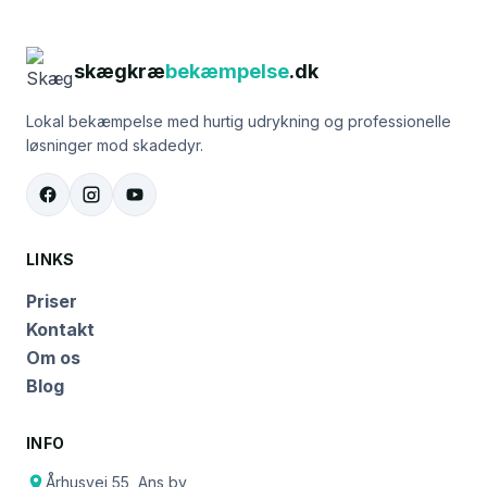
skægkræ
bekæmpelse
.dk
Lokal bekæmpelse med hurtig udrykning og professionelle
løsninger mod skadedyr.
LINKS
Priser
Kontakt
Om os
Blog
INFO
Århusvej 55, Ans by