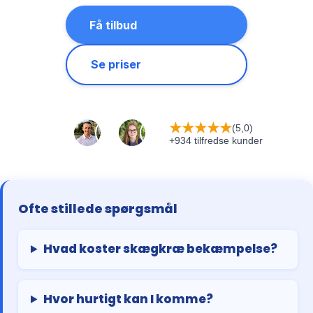
Få tilbud
Se priser
★
★
★
★
★
(5,0)
+934 tilfredse kunder
Ofte stillede spørgsmål
Hvad koster skægkræ bekæmpelse?
Hvor hurtigt kan I komme?