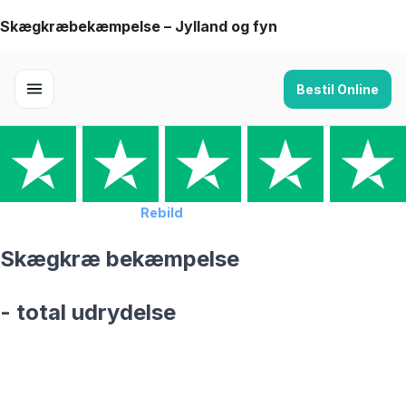
Skip
Skægkræbekæmpelse – Jylland og fyn
to
content
Bestil Online
Forside
›
Skægkræ
›
Rebild
Skægkræ bekæmpelse
- total udrydelse
skægkræ­bekæmpelse fra 925 kr