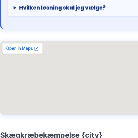
Hvilken løsning skal jeg vælge?
Skægkræbekæmpelse {city}