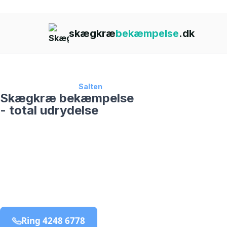
skægkræ
bekæmpelse
.dk
Forside
›
Skægkræ
›
Salten
Skægkræ bekæmpelse
- total udrydelse
skægkræ­bekæmpelse fra 925 kr
Salten
og omegn
99,9% Total udryddelse
Ring 4248 6778
Bestil online