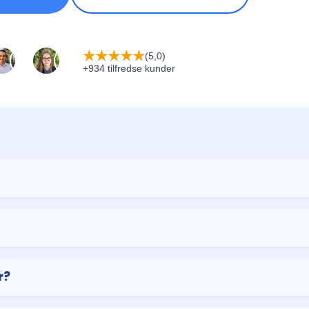
★
★
★
★
★
(5,0)
+934 tilfredse kunder
r?