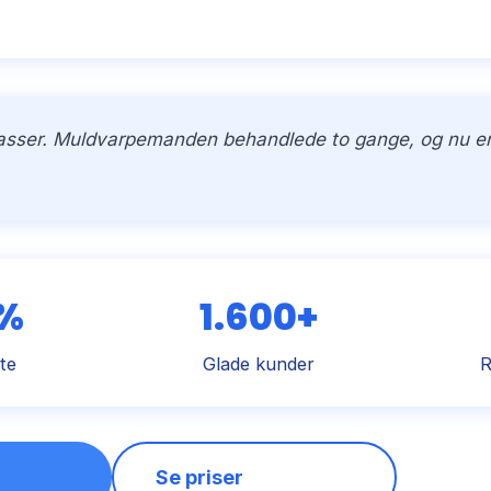
kasser. Muldvarpemanden behandlede to gange, og nu er h
 %
1.600+
te
Glade kunder
R
Se priser