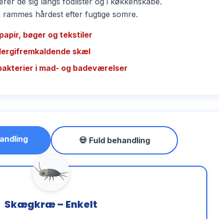
rer de sig langs fodlister og i køkkenskabe.
ammes hårdest efter fugtige somre.
papir, bøger og tekstiler
llergifremkaldende skæl
bakterier i mad- og badeværelser
andling
💀 Fuld behandling
Skægkræ – Enkelt