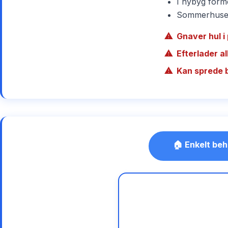
I nybyg forme
Sommerhuse r
Gnaver hul i 
Efterlader a
Kan sprede 
🏠 Enkelt beh