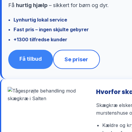
Få
hurtig hjælp
– sikkert for børn og dyr.
Lynhurtig lokal service
Fast pris – ingen skjulte gebyrer
+1300 tilfredse kunder
Få tilbud
Se priser
Hvorfor sk
Skægkræ elsker 
murstenshuse og
Kældre og kry