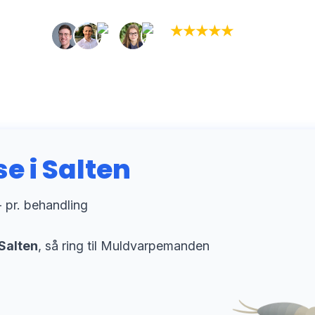
★
★
★
★
★
(5,0)
+934 tilfredse kunder
 i Salten
 pr. behandling
Salten
, så ring til Muldvarpemanden