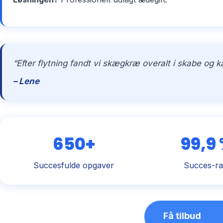
“Efter flytning fandt vi skægkræ overalt i skabe og 
– Lene
650+
99,9
Succesfulde opgaver
Succes-ra
Få tilbud