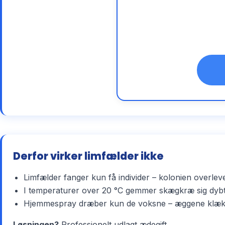
Derfor virker limfælder ikke
Limfælder fanger kun få individer – kolonien overlev
I temperaturer over 20 °C gemmer skægkræ sig dybt 
Hjemmespray dræber kun de voksne – æggene klækker 
Løsningen?
Professionelt udlagt ædegift.