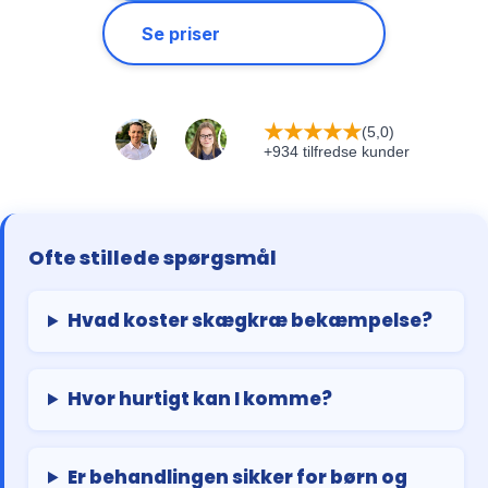
Se priser
★
★
★
★
★
(5,0)
+934 tilfredse kunder
Ofte stillede spørgsmål
Hvad koster skægkræ bekæmpelse?
Hvor hurtigt kan I komme?
Er behandlingen sikker for børn og