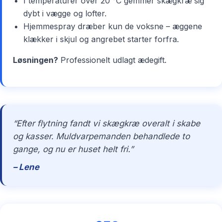
I temperaturer over 20 °C gemmer skægkræ sig
dybt i vægge og lofter.
Hjemmespray dræber kun de voksne – æggene
klækker i skjul og angrebet starter forfra.
Løsningen?
Professionelt udlagt ædegift.
“Efter flytning fandt vi skægkræ overalt i skabe
og kasser. Muldvarpemanden behandlede to
gange, og nu er huset helt fri.”
– Lene