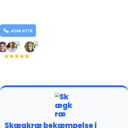
Skjorring
og omegn
99,9% Total udryddelse
Bestil online
★
★
★
★
★
(5,0)
+934 tilfredse
kunder
Skægkræ bekæmpelse i