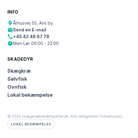
INFO
Århusvej 55, Ans by
Send en E-mail
+45 42 48 67 78
Man-Lør 06:00 - 22:00
SKADEDYR
Skægkræ
Sølvfisk
Ovnfisk
Lokal bekæmpelse
© 2026 skægkræbekæmpelse.dk. Alle rettigheder forbeholdes.
LOKAL BEKÆMPELSE