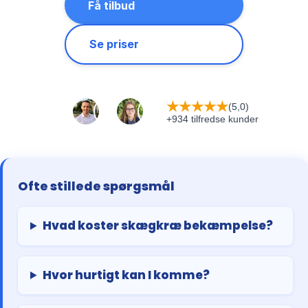
Få tilbud
Se priser
★
★
★
★
★
(5,0)
+934 tilfredse kunder
Ofte stillede spørgsmål
Hvad koster skægkræ bekæmpelse?
Hvor hurtigt kan I komme?