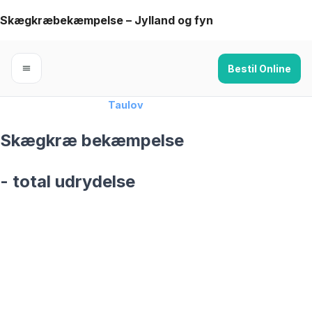
Skip
Skægkræbekæmpelse – Jylland og fyn
to
content
Bestil Online
Forside
›
Skægkræ
›
Taulov
Skægkræ bekæmpelse
- total udrydelse
skægkræ­bekæmpelse fra 925 kr
Taulov
og omegn
99,9% Total udryddelse