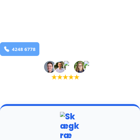
bekæmpelse fra 925 kr
Taulov
og omegn
99,9% Total udryddelse
Bestil online
★
★
★
★
★
(5,0)
+934 tilfredse kunder