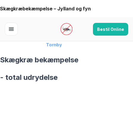
Skip
Skægkræbekæmpelse – Jylland og fyn
to
content
Bestil Online
Forside
›
Skægkræ
›
Tornby
Skægkræ bekæmpelse
- total udrydelse
skægkræ­bekæmpelse fra 925 kr
Tornby
og omegn
99,9% Total udryddelse