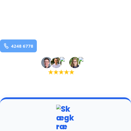
bekæmpelse fra 925 kr
Tornby
og omegn
99,9% Total udryddelse
Bestil online
★
★
★
★
★
(5,0)
+934 tilfredse kunder