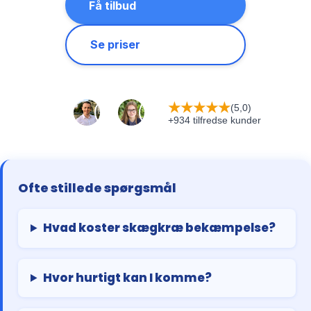
Få tilbud
Se priser
★
★
★
★
★
(5,0)
+934 tilfredse kunder
Ofte stillede spørgsmål
Hvad koster skægkræ bekæmpelse?
Hvor hurtigt kan I komme?