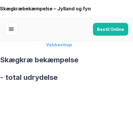
Skip
Skægkræbekæmpelse – Jylland og fyn
to
content
Bestil Online
Forside
›
Skægkræ
›
Vebbestrup
Skægkræ bekæmpelse
- total udrydelse
skægkræ­bekæmpelse fra 925 kr
Vebbestrup
og omegn
99,9% Total udryddelse