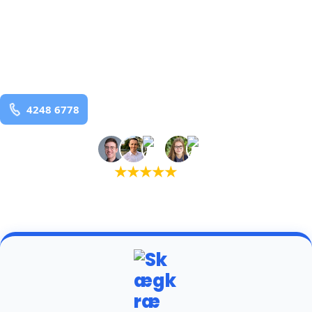
bekæmpelse fra 925 kr
Vebbestrup
og omegn
99,9% Total udryddelse
Bestil online
★
★
★
★
★
(5,0)
+934 tilfredse kunder