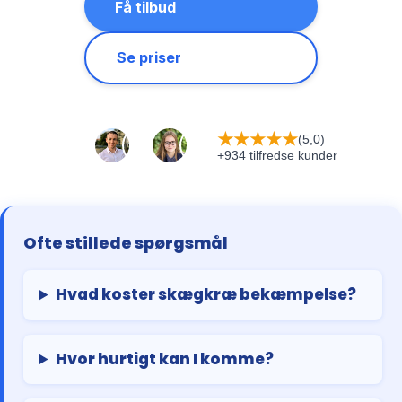
Få tilbud
Se priser
★
★
★
★
★
(5,0)
+934 tilfredse kunder
Ofte stillede spørgsmål
Hvad koster skægkræ bekæmpelse?
Hvor hurtigt kan I komme?