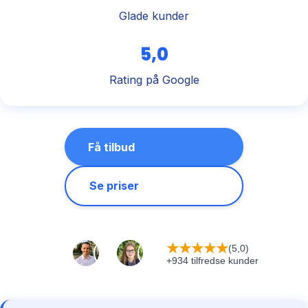
Glade kunder
5,0
Rating på Google
Få tilbud
Se priser
★
★
★
★
★
(5,0)
+934 tilfredse kunder