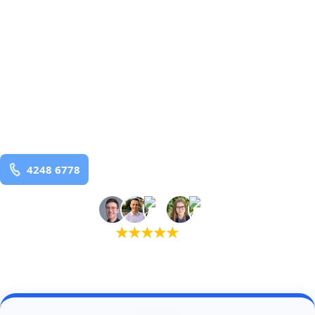
Gelsted
og omegn
99,9% Total udryddelse
bekæmpelse fra 925 kr
Gelsted
og omegn
99,9% Total udryddelse
Bestil online
★
★
★
★
★
(5,0)
+934 tilfredse kunder