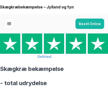
Skip
Skægkræbekæmpelse – Jylland og fyn
to
content
Bestil Online
Forside
›
Skægkræ
›
Gelsted
Skægkræ bekæmpelse
- total udrydelse
skægkræ­bekæmpelse fra 925 kr