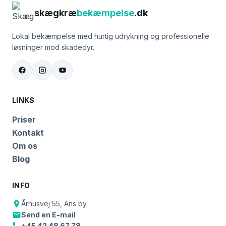
skægkræ
bekæmpelse
.dk
Lokal bekæmpelse med hurtig udrykning og professionelle
løsninger mod skadedyr.
LINKS
Priser
Kontakt
Om os
Blog
INFO
Århusvej 55, Ans by
Send en E-mail
+45 42 48 67 78