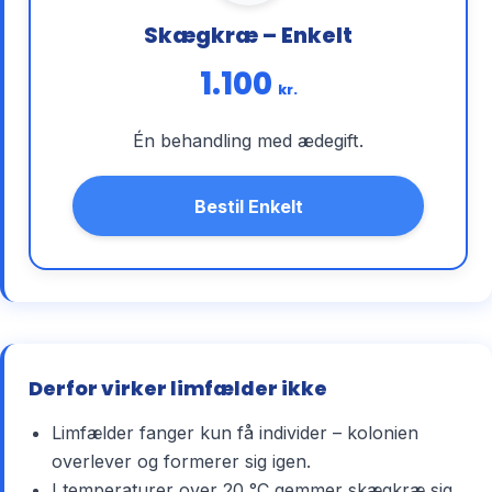
Skægkræ – Enkelt
1.100
kr.
Én behandling med ædegift.
Bestil Enkelt
Derfor virker limfælder ikke
Limfælder fanger kun få individer – kolonien
overlever og formerer sig igen.
I temperaturer over 20 °C gemmer skægkræ sig