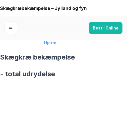
Skip
Skægkræbekæmpelse – Jylland og fyn
to
content
Bestil Online
Forside
›
Skægkræ
›
Hjerm
Skægkræ bekæmpelse
- total udrydelse
skægkræ­bekæmpelse fra 925 kr
Hjerm
og omegn
99,9% Total udryddelse