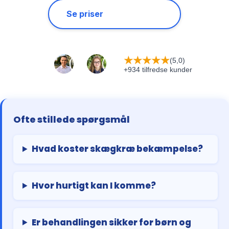
Se priser
★
★
★
★
★
(5,0)
+934 tilfredse kunder
Ofte stillede spørgsmål
Hvad koster skægkræ bekæmpelse?
Hvor hurtigt kan I komme?
Er behandlingen sikker for børn og