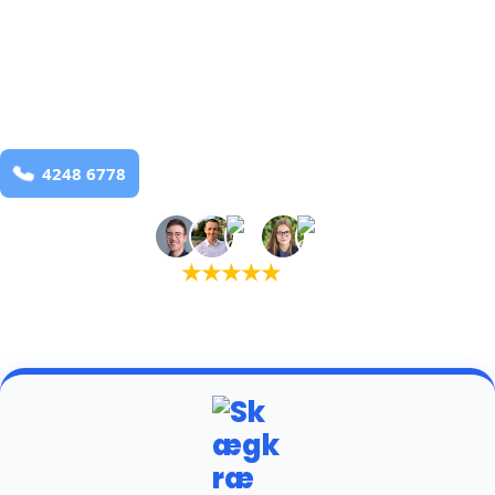
bekæmpelse fra 925 kr
Hjerm
og omegn
99,9% Total udryddelse
Bestil online
★
★
★
★
★
(5,0)
+934 tilfredse kunder