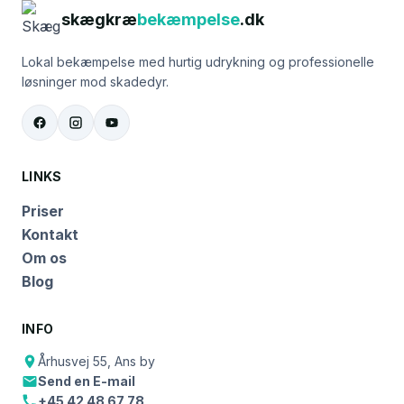
skægkræ
bekæmpelse
.dk
Lokal bekæmpelse med hurtig udrykning og professionelle
løsninger mod skadedyr.
LINKS
Priser
Kontakt
Om os
Blog
INFO
Århusvej 55, Ans by
Send en E-mail
+45 42 48 67 78