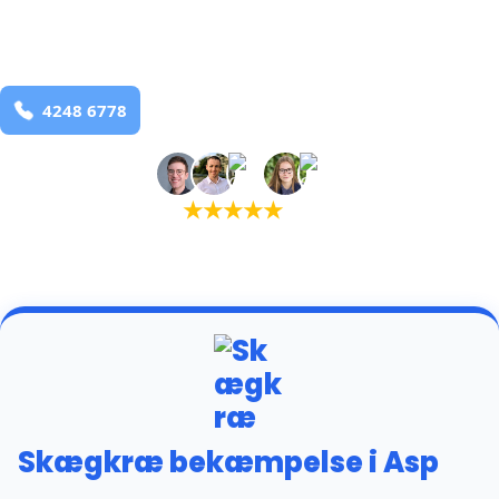
Asp
og omegn
99,9% Total udryddelse
Bestil online
★
★
★
★
★
(5,0)
+934 tilfredse kunder
Skægkræ bekæmpelse i Asp