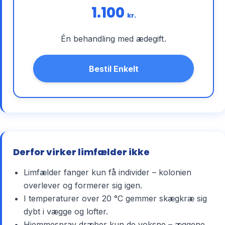
1.100
kr.
Én behandling med ædegift.
Bestil Enkelt
Derfor virker limfælder ikke
Limfælder fanger kun få individer – kolonien
overlever og formerer sig igen.
I temperaturer over 20 °C gemmer skægkræ sig
dybt i vægge og lofter.
Hjemmespray dræber kun de voksne – æggene