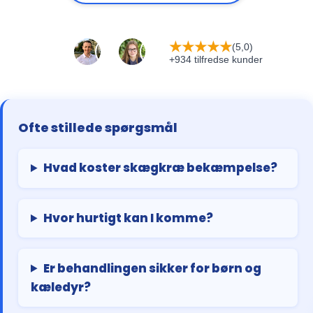
★
★
★
★
★
(5,0)
+934 tilfredse kunder
Ofte stillede spørgsmål
Hvad koster skægkræ bekæmpelse?
Hvor hurtigt kan I komme?
Er behandlingen sikker for børn og
kæledyr?